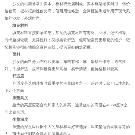
沙发的框架通常由实木、板材或金属制成。实木框架结实耐用，但价
格较高；板材框架性价比高，但耐用性略逊；金属框架则通常用于现代风
格的沙发，外观时尚。
填充材料
填充材料直接影响坐感，常见的填充材料有海绵、羽绒、记忆棉等。
海绵坐感较硬，支撑性好；羽绒柔软舒适，但可能需要更频繁的维护；记
忆棉能够很好地贴合身体曲线，提供更好的舒适度。
面料
沙发的面料分为布料和皮革。布料有棉、麻、聚酯纤维等，透气性
好，手感舒适；皮革则显得更加高档，易于清洁，但价格相对较高。
舒适度
舒适度是选购沙发时最重要的考量因素之一。选购时，您可以注意以
下几个方面
坐垫高度
坐垫的高度应适合您和家人的身高，通常坐垫的高度在40-50厘米之
间比较合适。
坐垫深度
坐垫的深度应根据个人的身材和喜好来选择，深坐垫适合喜欢靠背的
人，而浅坐垫则适合喜欢前倾坐姿的人。