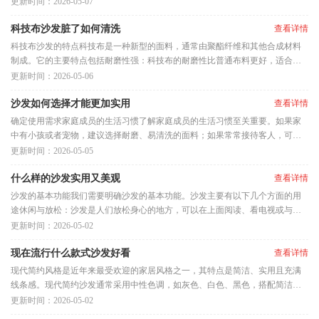
感。心理感受：不同颜色对人
更新时间：2026-05-07
科技布沙发脏了如何清洗
查看详情
科技布沙发的特点科技布是一种新型的面料，通常由聚酯纤维和其他合成材料
制成。它的主要特点包括耐磨性强：科技布的耐磨性比普通布料更好，适合家
庭日常使用。透气性好：科技
更新时间：2026-05-06
沙发如何选择才能更加实用
查看详情
确定使用需求家庭成员的生活习惯了解家庭成员的生活习惯至关重要。如果家
中有小孩或者宠物，建议选择耐磨、易清洗的面料；如果常常接待客人，可以
考虑沙发床，兼具休闲与住宿
更新时间：2026-05-05
什么样的沙发实用又美观
查看详情
沙发的基本功能我们需要明确沙发的基本功能。沙发主要有以下几个方面的用
途休闲与放松：沙发是人们放松身心的地方，可以在上面阅读、看电视或与家
人朋友聊天。社交互动：沙发
更新时间：2026-05-02
现在流行什么款式沙发好看
查看详情
现代简约风格是近年来最受欢迎的家居风格之一，其特点是简洁、实用且充满
线条感。现代简约沙发通常采用中性色调，如灰色、白色、黑色，搭配简洁的
设计，没有过多的装饰。材质
更新时间：2026-05-02