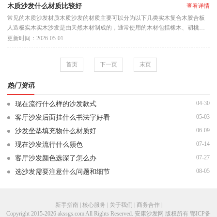
木质沙发什么材质比较好
查看详情
常见的木质沙发材质木质沙发的材质主要可以分为以下几类实木复合木胶合板
人造板实木实木沙发是由天然木材制成的，通常使用的木材包括橡木、胡桃
木、松木等。实木沙发的优点是
更新时间：2026-05-01
首页
下一页
末页
热门资讯
04-30
现在流行什么样的沙发款式
05-03
客厅沙发后面挂什么书法字好看
06-09
沙发坐垫填充物什么材质好
07-14
现在沙发流行什么颜色
07-27
客厅沙发颜色选深了怎么办
08-05
选沙发需要注意什么问题和细节
新手指南 | 核心服务 | 关于我们 | 商务合作 |
Copyright 2015-2026 akssgs.com All Rights Reserved. 安康沙发网 版权所有
鄂ICP备