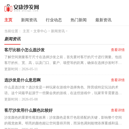
主页
新闻资讯
行业动态
热门新闻
最新资讯
当前位置：
主页
>
文章中心
>
新闻资讯
>
新闻资讯
客厅比较小怎么选沙发
查看详情
了解空间测量客厅尺寸在选择沙发之前，首先要对客厅的尺寸进行测量。包括
客厅的长、宽、高，以及门口、窗户、墙壁等的距离，确保在选择沙发时不会
出现拥挤的现象。考虑空间布
更新时间：2026-05-11
选沙发是什么意思啊
查看详情
什么是选沙发？选沙发是一种玩家在游戏中选择角色、阵营或特定玩法的术
语。这个词最早起源于一些聚会类的游戏，在这些游戏中，玩家常常需要选择
一个角色或一个位置来参与互动
更新时间：2026-05-08
客厅沙发用什么颜色比较好
查看详情
沙发颜色的重要性视觉效果：沙发颜色是客厅色彩搭配的关键，影响整个空间
的视觉效果。明亮的颜色能让空间显得开阔，而深色调则能增添厚重感和温暖