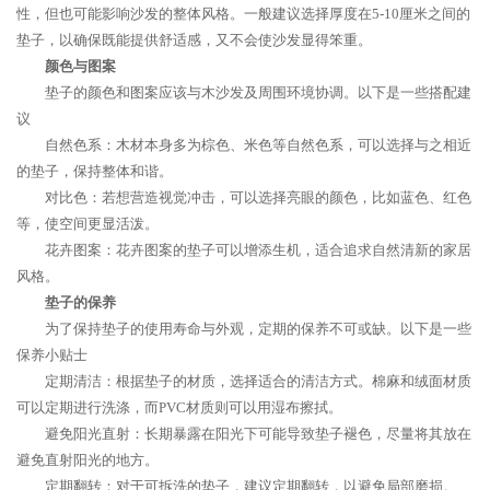
性，但也可能影响沙发的整体风格。一般建议选择厚度在5-10厘米之间的
垫子，以确保既能提供舒适感，又不会使沙发显得笨重。
颜色与图案
垫子的颜色和图案应该与木沙发及周围环境协调。以下是一些搭配建
议
自然色系：木材本身多为棕色、米色等自然色系，可以选择与之相近
的垫子，保持整体和谐。
对比色：若想营造视觉冲击，可以选择亮眼的颜色，比如蓝色、红色
等，使空间更显活泼。
花卉图案：花卉图案的垫子可以增添生机，适合追求自然清新的家居
风格。
垫子的保养
为了保持垫子的使用寿命与外观，定期的保养不可或缺。以下是一些
保养小贴士
定期清洁：根据垫子的材质，选择适合的清洁方式。棉麻和绒面材质
可以定期进行洗涤，而PVC材质则可以用湿布擦拭。
避免阳光直射：长期暴露在阳光下可能导致垫子褪色，尽量将其放在
避免直射阳光的地方。
定期翻转：对于可拆洗的垫子，建议定期翻转，以避免局部磨损。