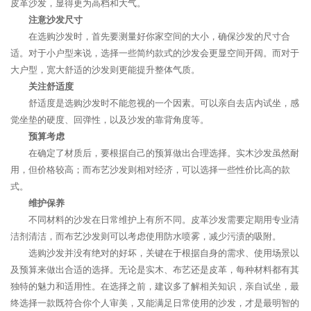
皮革沙发，显得更为高档和大气。
注意沙发尺寸
在选购沙发时，首先要测量好你家空间的大小，确保沙发的尺寸合
适。对于小户型来说，选择一些简约款式的沙发会更显空间开阔。而对于
大户型，宽大舒适的沙发则更能提升整体气质。
关注舒适度
舒适度是选购沙发时不能忽视的一个因素。可以亲自去店内试坐，感
觉坐垫的硬度、回弹性，以及沙发的靠背角度等。
预算考虑
在确定了材质后，要根据自己的预算做出合理选择。实木沙发虽然耐
用，但价格较高；而布艺沙发则相对经济，可以选择一些性价比高的款
式。
维护保养
不同材料的沙发在日常维护上有所不同。皮革沙发需要定期用专业清
洁剂清洁，而布艺沙发则可以考虑使用防水喷雾，减少污渍的吸附。
选购沙发并没有绝对的好坏，关键在于根据自身的需求、使用场景以
及预算来做出合适的选择。无论是实木、布艺还是皮革，每种材料都有其
独特的魅力和适用性。在选择之前，建议多了解相关知识，亲自试坐，最
终选择一款既符合你个人审美，又能满足日常使用的沙发，才是最明智的