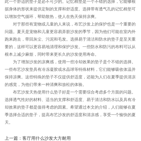
此一个舒适的垫子是必不可少的。记忆棉垫是一个不错的选择，它能够根
据身体的形状来提供定制的支撑和舒适度。选择带有透气孔的记忆棉垫可
以增加空气循环，帮助散热，使人在热天保持凉爽。
对于那些有宠物或儿童的人来说，布艺沙发上的保护也是一个重要的
问题。夏天是宠物和儿童更容易弄脏沙发的季节，因为他们可能在室内外
跑来跑去，带回灰尘、污泥和毛发。选择易于清洁和防水的垫子是至关重
要的，这样可以更容易地清理和保护沙发。一些防水和防污的布料可以从
根本上减少麻烦，同时带来更长久的沙发使用寿命。
为了增加沙发的凉爽感，使用一些冷却效果的垫子是个不错的选择。
一些布艺沙发垫具有冷冻凝胶或水晶球等特殊材料，它们能够吸收体温并
保持凉爽。这些特殊的垫子不仅提供舒适度，还能为人们在夏季提供清凉
的感觉，为他们带来一种清爽和放松的体验。
布艺沙发天热使用什么垫子好是一个需要综合考虑多个方面的问题。
选择透气性好的材料、适当的支撑和舒适度、易于清洁和防水以及具有冷
却效果的垫子都是值得考虑的因素。希望通过本文的介绍，人们能够在夏
季选择合适的垫子，提高布艺沙发的舒适度和清凉感，享受一个愉快的夏
天。
上一篇：
客厅用什么沙发大方耐用